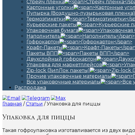
Стрейч пленка
Картонные уголки
Пупырка (Воздушно-пузырьковая пленка)
Термоэтикетки
Курьерские пакеты
Упаковочная бумага
Наполнитель
Гофрокартон
Крафт-Пакеты
Пакеты ВПП
Двухслойный гофрокартон
Упаковка для маркетплейсов
Zip-lock (ЗипЛок пакеты)
Прочие упаковочные материалы
Все упаковочные материалы
Распродажа
Главная
/
Статьи
/ Упаковка для пиццы
Упаковка для пиццы
Такая гофроупаковка изготавливается из двух ви