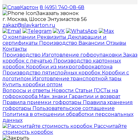
8 (495) 740-08-68
Заказать звонок
г. Москва, Шоссе Энтузиастов 56
zakaz@slavkarton.ru
О компании
Реквизиты
Декларации и
сертификаты
Производство
Вакансии
Отзывы
Контакты
Производство
Изготовление гофроупаковки
Заказ
коробок с печатью
Производство картонных
коробок
Коробки из микрогофрокартона
Производство пятислойных коробок
Коробки с
логотипом
Изготовление транспортной тары
Купить коробки оптом
Вопросы и ответы
Новости
Статьи
ГОСТы на
гофрокороба
Ман. знаки
Гарантии и возврат
Правила приемки гофротары
Правила хранения
гофротары
Пользовательское соглашение
Политика в отношении обработки персональных
данных
Рассчитайте
стоимость коробок