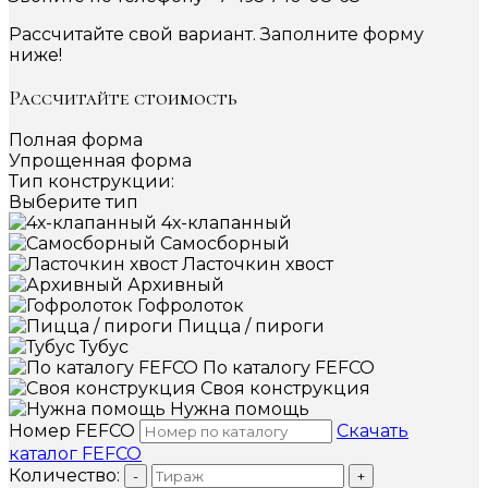
Рассчитайте свой вариант. Заполните форму
ниже!
Рассчитайте стоимость
Полная форма
Упрощенная форма
Тип конструкции:
Выберите тип
4х-клапанный
Самосборный
Ласточкин хвост
Архивный
Гофролоток
Пицца / пироги
Тубус
По каталогу FEFCO
Своя конструкция
Нужна помощь
Номер FEFCO
Скачать
каталог FEFCO
Количество:
-
+