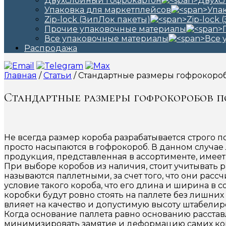
Двухслойный гофрокартон
Упаковка для маркетплейсов
Zip-lock (ЗипЛок пакеты)
Прочие упаковочные материалы
Все упаковочные материалы
Распродажа
Главная
/
Статьи
/ Стандартные размеры гофрокороб
Стандартные размеры гофрокоробов п
Не всегда размер короба разрабатывается строго
просто насыпаются в гофрокороб. В данном случа
продукция, представленная в ассортименте, имее
При выборе коробов из наличия, стоит учитывать 
называются паллетными, за счет того, что они рас
условие такого короба, что его длина и ширина в
коробки будут ровно стоять на паллете без лишни
влияет на качество и допустимую высоту штабелиро
Когда основание паллета равно основанию расстав
минимизировать замятие и деформацию самих кор