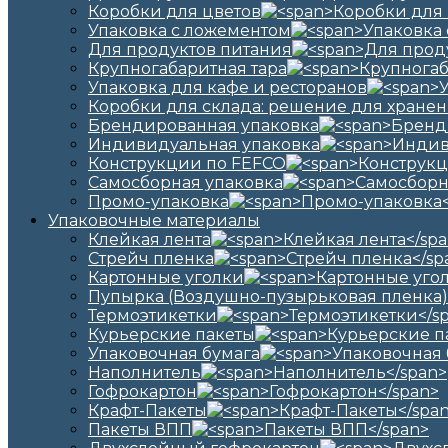
Коробки для цветов
Упаковка с ложементом
Для продуктов питания
Крупногабаритная тара
Упаковка для кафе и ресторанов
Коробки для склада: решение для хранен
Брендированная упаковка
Индивидуальная упаковка
Конструкции по FEFCO
Самосборная упаковка
Промо-упаковка
Упаковочные материалы
Клейкая лента
Стрейч пленка
Картонные уголки
Пупырка (Воздушно-пузырьковая пленка)
Термоэтикетки
Курьерские пакеты
Упаковочная бумага
Наполнитель
Гофрокартон
Крафт-Пакеты
Пакеты ВПП