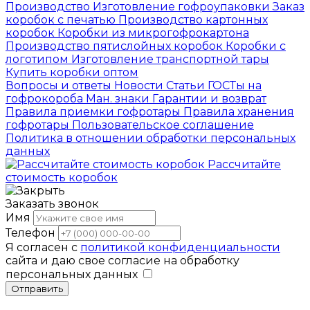
Производство
Изготовление гофроупаковки
Заказ
коробок с печатью
Производство картонных
коробок
Коробки из микрогофрокартона
Производство пятислойных коробок
Коробки с
логотипом
Изготовление транспортной тары
Купить коробки оптом
Вопросы и ответы
Новости
Статьи
ГОСТы на
гофрокороба
Ман. знаки
Гарантии и возврат
Правила приемки гофротары
Правила хранения
гофротары
Пользовательское соглашение
Политика в отношении обработки персональных
данных
Рассчитайте
стоимость коробок
Заказать звонок
Имя
Телефон
Я согласен с
политикой конфиденциальности
сайта и даю свое согласие на обработку
персональных данных
Отправить