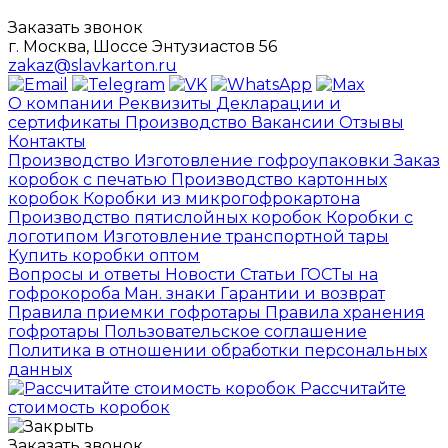
Заказать звонок
г. Москва, Шоссе Энтузиастов 56
zakaz@slavkarton.ru
О компании
Реквизиты
Декларации и
сертификаты
Производство
Вакансии
Отзывы
Контакты
Производство
Изготовление гофроупаковки
Заказ
коробок с печатью
Производство картонных
коробок
Коробки из микрогофрокартона
Производство пятислойных коробок
Коробки с
логотипом
Изготовление транспортной тары
Купить коробки оптом
Вопросы и ответы
Новости
Статьи
ГОСТы на
гофрокороба
Ман. знаки
Гарантии и возврат
Правила приемки гофротары
Правила хранения
гофротары
Пользовательское соглашение
Политика в отношении обработки персональных
данных
Рассчитайте
стоимость коробок
Заказать звонок