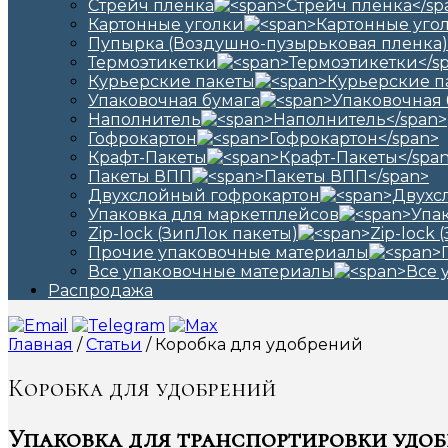
Стрейч пленка
Картонные уголки
Пупырка (Воздушно-пузырьковая пленка)
Термоэтикетки
Курьерские пакеты
Упаковочная бумага
Наполнитель
Гофрокартон
Крафт-Пакеты
Пакеты ВПП
Двухслойный гофрокартон
Упаковка для маркетплейсов
Zip-lock (ЗипЛок пакеты)
Прочие упаковочные материалы
Все упаковочные материалы
Распродажа
Главная
/
Статьи
/ Коробка для удобрений
Коробка для удобрений
Упаковка для транспортировки удо