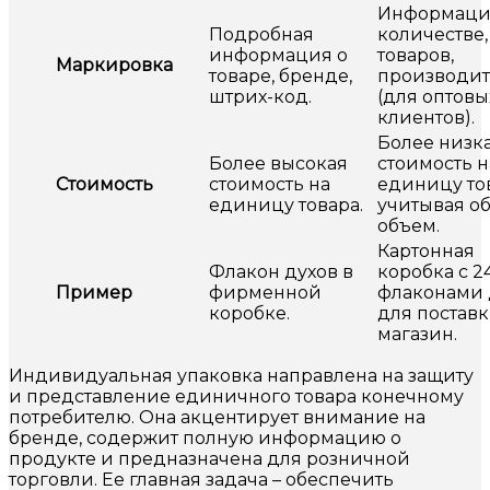
Информаци
Подробная
количестве,
информация о
товаров,
Маркировка
товаре, бренде,
производит
штрих-код.
(для оптовы
клиентов).
Более низк
Более высокая
стоимость н
Стоимость
стоимость на
единицу то
единицу товара.
учитывая о
объем.
Картонная
Флакон духов в
коробка с 2
Пример
фирменной
флаконами 
коробке.
для поставк
магазин.
Индивидуальная упаковка направлена на защиту
и представление единичного товара конечному
потребителю. Она акцентирует внимание на
бренде, содержит полную информацию о
продукте и предназначена для розничной
торговли. Ее главная задача – обеспечить