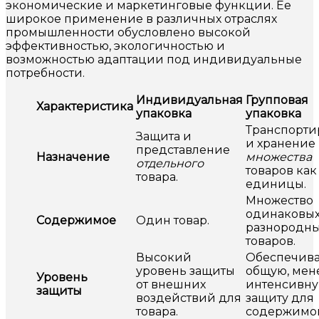
экономические и маркетинговые функции. Ее
широкое применение в различных отраслях
промышленности обусловлено высокой
эффективностью, экологичностью и
возможностью адаптации под индивидуальные
потребности.
Индивидуальная
Групповая
Характеристика
упаковка
упаковка
Транспорти
Защита и
и хранение
представление
Назначение
множества
отдельного
товаров как
товара.
единицы.
Множество
одинаковых
Содержимое
Один товар.
разнородн
товаров.
Высокий
Обеспечива
уровень защиты
общую, мен
Уровень
от внешних
интенсивн
защиты
воздействий для
защиту для
товара.
содержимог