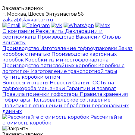
Заказать звонок
г. Москва, Шоссе Энтузиастов 56
zakaz@slavkarton.ru
О компании
Реквизиты
Декларации и
сертификаты
Производство
Вакансии
Отзывы
Контакты
Производство
Изготовление гофроупаковки
Заказ
коробок с печатью
Производство картонных
коробок
Коробки из микрогофрокартона
Производство пятислойных коробок
Коробки с
логотипом
Изготовление транспортной тары
Купить коробки оптом
Вопросы и ответы
Новости
Статьи
ГОСТы на
гофрокороба
Ман. знаки
Гарантии и возврат
Правила приемки гофротары
Правила хранения
гофротары
Пользовательское соглашение
Политика в отношении обработки персональных
данных
Рассчитайте
стоимость коробок
Заказать звонок