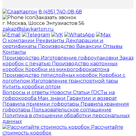
8 (495) 740-08-68
Заказать звонок
г. Москва, Шоссе Энтузиастов 56
zakaz@slavkarton.ru
О компании
Реквизиты
Декларации и
сертификаты
Производство
Вакансии
Отзывы
Контакты
Производство
Изготовление гофроупаковки
Заказ
коробок с печатью
Производство картонных
коробок
Коробки из микрогофрокартона
Производство пятислойных коробок
Коробки с
логотипом
Изготовление транспортной тары
Купить коробки оптом
Вопросы и ответы
Новости
Статьи
ГОСТы на
гофрокороба
Ман. знаки
Гарантии и возврат
Правила приемки гофротары
Правила хранения
гофротары
Пользовательское соглашение
Политика в отношении обработки персональных
данных
Рассчитайте
стоимость коробок